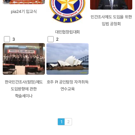
pia24기 입교식
민간조사제도 도입을 위한
입법 공청회
대민협창립대회
3
2
한국민간조사(탐정)제도
호주 PI 공인탐정 자격취득
도입방향에 관한
연수교육
학술세미나
1
2