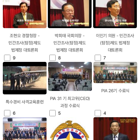
조현오 경찰청장 -
박희태 국회의장 -
이인기 의원 - 민간조사
민간조사(탐정)제도
민간조사(탐정)제도
(탐정)제도 법제정
법제정 대토론회
법제정 대토론회
대토론회
9
8
7
PIA 26기 수료식
PIA 31 기 최고위(CEO)
특수경비 사격교육훈련
과정 수료식
6
5
4