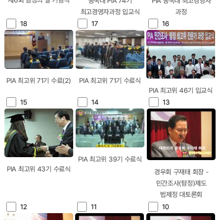
제6회 탐정의 날 기념식
동국대 PIA 74기
PIA 동국대 최고경영자
최고경영자과정 입교식
과정
18
17
16
PIA 최고위 71기 수료(2)
PIA 최고위 71기 수료식
PIA 최고위 46기 입교식
15
14
13
PIA 최고위 39기 수료식
PIA 최고위 43기 수료식
경우회 구재태 회장 -
민간조사(탐정)제도
법제정 대토론회
12
11
10