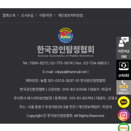
협회소개
오시는길
이용약관
개인정보처리방침
사건·사고
의뢰
Tel : 1599-6272 / 02-775-0074 |
Fax : 02-734-8803 |
E-mail : rokpia@hanmail.net |
교육상담
계좌번호 : 농협 301-0013-2637-51 한국공인탐정협회
한국공인탐정협회 |
고유번호 : 010-82-67445 |
대표자 : 하금석
주식회사 에스피아보안탐정 |
등록번호 : 101-81-80795 |
대표자 : 강영규
주소 : 서울 종로구 우정국로39 3층 전관 |
개인정보책임자 : 하금석
Copyright ⓒ 한국공인탐정협회. All Rights Reserved