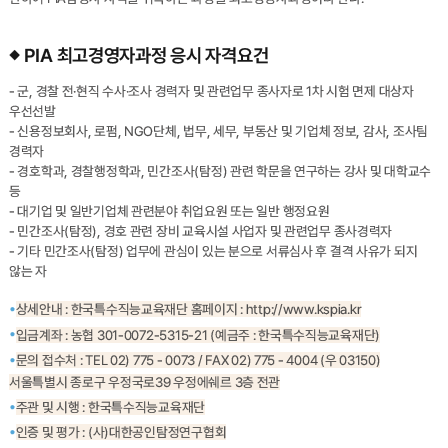
PIA 최고경영자과정 응시 자격요건
- 군, 경찰 전·현직 수사·조사 경력자 및 관련업무 종사자로 1차 시험 면제 대상자
우선선발
- 신용정보회사, 로펌, NGO단체, 법무, 세무, 부동산 및 기업체 정보, 감사, 조사팀
경력자
- 경호학과, 경찰행정학과, 민간조사(탐정) 관련 학문을 연구하는 강사 및 대학교수
등
- 대기업 및 일반기업체 관련분야 취업요원 또는 일반 행정요원
- 민간조사(탐정), 경호 관련 장비 교육시설 사업자 및 관련업무 종사경력자
- 기타 민간조사(탐정) 업무에 관심이 있는 분으로 서류심사 후 결격 사유가 되지
않는 자
상세안내 : 한국특수직능교육재단 홈페이지 : http://www.kspia.kr
입금계좌 : 농협 301-0072-5315-21 (예금주 : 한국특수직능교육재단)
문의 접수처 : TEL 02) 775 - 0073 / FAX 02) 775 - 4004 (우 03150)
서울특별시 종로구 우정국로39 우정에쉐르 3층 전관
주관 및 시행 : 한국특수직능교육재단
인증 및 평가 : (사)대한공인탐정연구협회