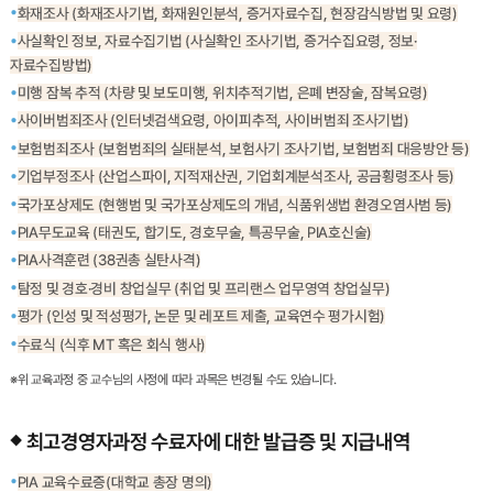
화재조사 (화재조사기법, 화재원인분석, 증거자료수집, 현장감식방법 및 요령)
사실확인 정보, 자료수집기법 (사실확인 조사기법, 증거수집요령, 정보·
자료수집방법)
미행 잠복 추적 (차량 및 보도미행, 위치추적기법, 은폐 변장술, 잠복요령)
사이버범죄조사 (인터넷검색요령, 아이피추적, 사이버범죄 조사기법)
보험범죄조사 (보험범죄의 실태분석, 보험사기 조사기법, 보험범죄 대응방안 등)
기업부정조사 (산업스파이, 지적재산권, 기업회계분석조사, 공금횡령조사 등)
국가포상제도 (현행범 및 국가포상제도의 개념, 식품위생법 환경오염사범 등)
PIA무도교육 (태권도, 합기도, 경호무술, 특공무술, PIA호신술)
PIA사격훈련 (38권총 실탄사격)
탐정 및 경호·경비 창업실무 (취업 및 프리랜스 업무영역 창업실무)
평가 (인성 및 적성평가, 논문 및 레포트 제출, 교육연수 평가시험)
수료식 (식후 MT 혹은 회식 행사)
※위 교육과정 중 교수님의 사정에 따라 과목은 변경될 수도 있습니다.
최고경영자과정 수료자에 대한 발급증 및 지급내역
PIA 교육수료증(대학교 총장 명의)