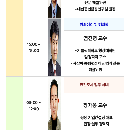
전문 해설위원
- 대한공인탐정연구원 원장
범죄심리 및 범죄학
염건령 교수
15:00 ~
- 카톨릭대학교 행정대학원
18:00
탐정학과 교수
- 지상파·종합편성채널 범죄 전문
해설위원
민간조사 업무 사례
09:00 ~
장재웅 교수
12:00
- 웅장 기업컨설팅 대표
- 현장 실무 경력자