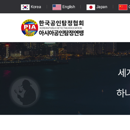
Korea
English
Japan
세
하나