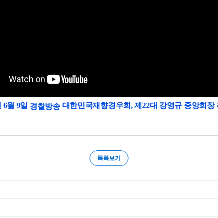
년 6월 9일
대한민국재향경우회, 제22대 강영규 중앙회장
경찰방송
목록보기