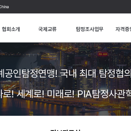
China
협회소개
국제교류
탐정조사업무
자격증
계공인탐정연맹! 국내 최대 탐정협의
로! 세계로! 미래로! PIA탐정사관